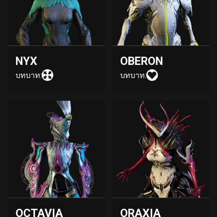
NYX
OBERON
บทบาท:
บทบาท:
OCTAVIA
ORAXIA