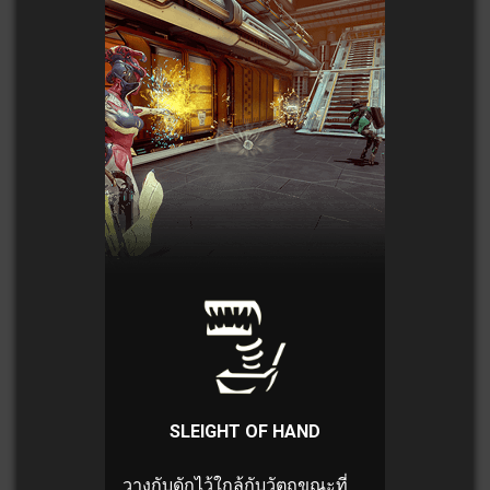
SLEIGHT OF HAND
วางกับดักไว้ใกล้กับวัตถุขณะที่