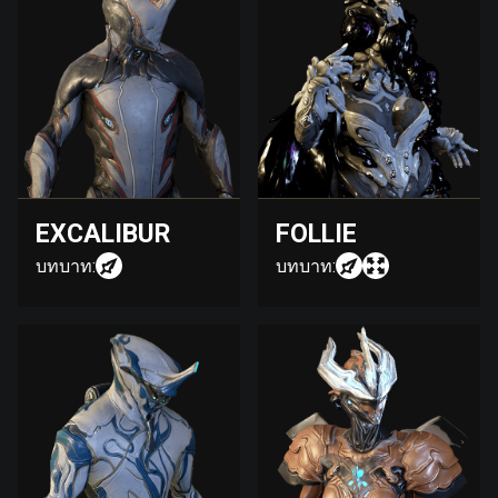
EXCALIBUR
FOLLIE
บทบาท:
บทบาท: