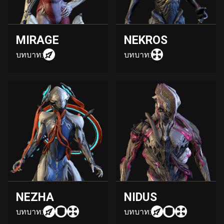
MIRAGE
NEKROS
บทบาท:
บทบาท:
NEZHA
NIDUS
บทบาท:
บทบาท: