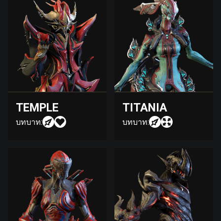
TEMPLE
TITANIA
บทบาท:
บทบาท: