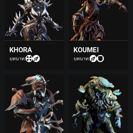
KHORA
KOUMEI
บทบาท:
บทบาท: