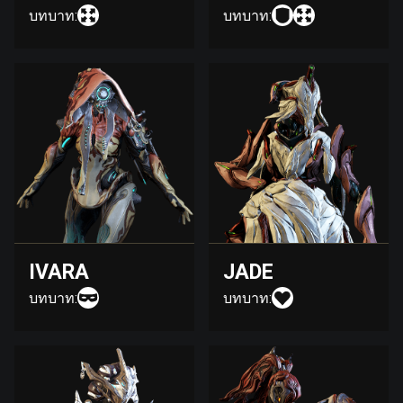
บทบาท:
บทบาท:
IVARA
JADE
บทบาท:
บทบาท: