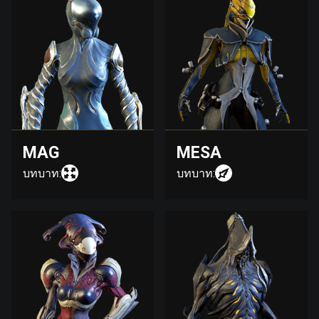
MAG
MESA
บทบาท:
บทบาท: