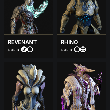
REVENANT
RHINO
บทบาท:
บทบาท: