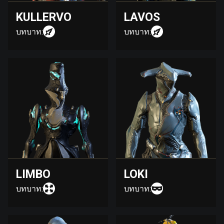
KULLERVO
LAVOS
บทบาท:
บทบาท:
LIMBO
LOKI
บทบาท:
บทบาท: