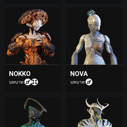
NOKKO
NOVA
บทบาท:
บทบาท: