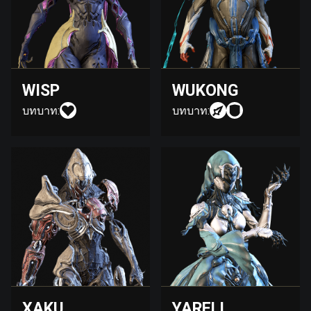
WISP
WUKONG
บทบาท:
บทบาท:
XAKU
YARELI