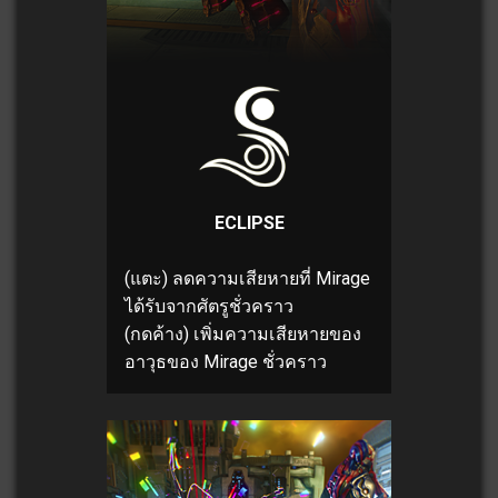
ECLIPSE
(แตะ) ลดความเสียหายที่ Mirage
ได้รับจากศัตรูชั่วคราว
(กดค้าง) เพิ่มความเสียหายของ
อาวุธของ Mirage ชั่วคราว