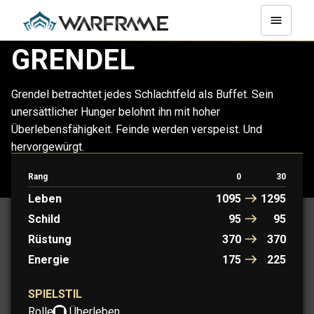
GRENDEL
Grendel betrachtet jedes Schlachtfeld als Buffet. Sein
unersättlicher Hunger belohnt ihn mit hoher
Überlebensfähigkeit. Feinde werden verspeist. Und
hervorgewürgt.
Rang
0
30
GRENDEL
GRENDEL PRIME
Leben
1095
1295
Schild
95
95
Rüstung
370
370
Energie
175
225
SPIELSTIL
Rolle:
Überleben