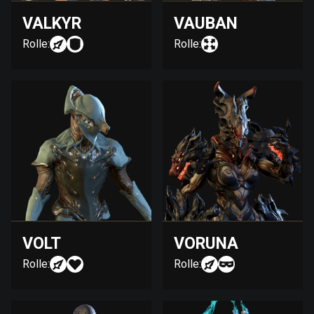
VALKYR
VAUBAN
Rolle:
Rolle:
VOLT
VORUNA
Rolle:
Rolle: