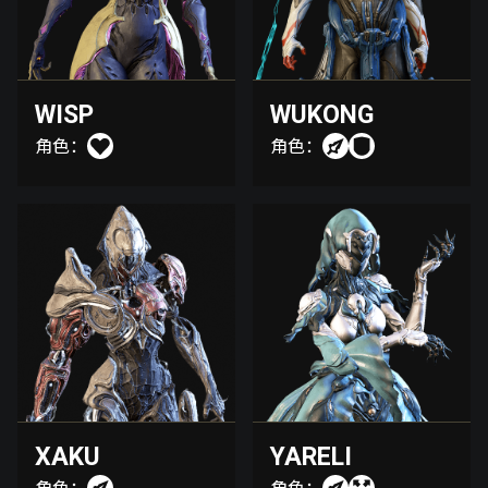
WISP
WUKONG
角色：
角色：
XAKU
YARELI