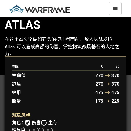
ATLAS
在这个拳头坚硬如石头的搏击者面前，敌人瑟瑟发抖。
Atlas 可以造成高额的伤害。掌控构筑战场基石的大地之
力。
等级
0
30
ATLAS
ATLAS PRIME
生命值
270
370
护盾
270
370
护甲
475
475
能量
175
225
游玩风格
角色：
伤害
生存
难易度：