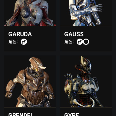
GARUDA
GAUSS
角色：
角色：
GRENDEL
GYRE