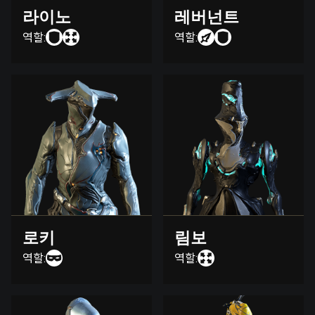
라이노
레버넌트
역할:
역할:
로키
림보
역할:
역할: