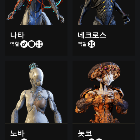
나타
네크로스
역할:
역할:
노바
놋코