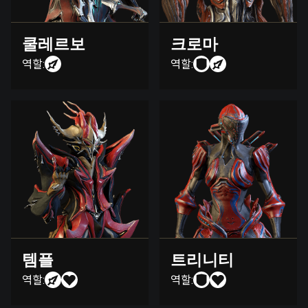
쿨레르보
크로마
역할:
역할:
템플
트리니티
역할:
역할: