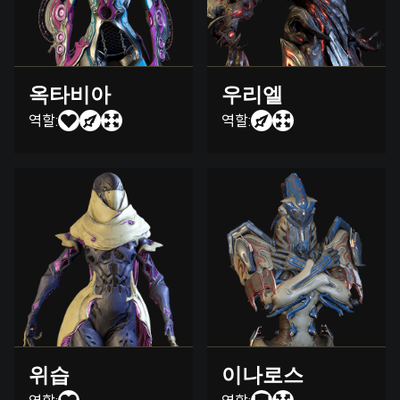
옥타비아
우리엘
역할:
역할:
위습
이나로스