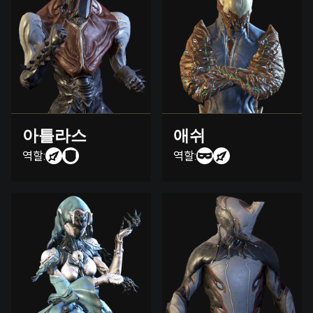
아틀라스
애쉬
역할:
역할: