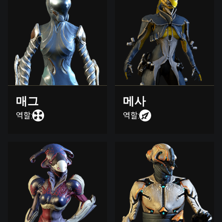
매그
메사
역할:
역할: