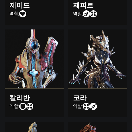
제이드
제피르
역할:
역할:
칼리반
코라
역할:
역할: