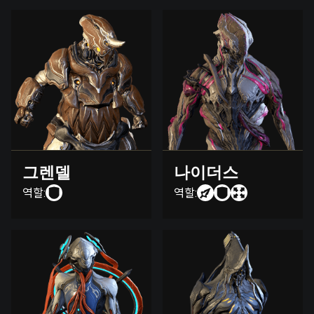
그렌델
나이더스
역할:
역할: