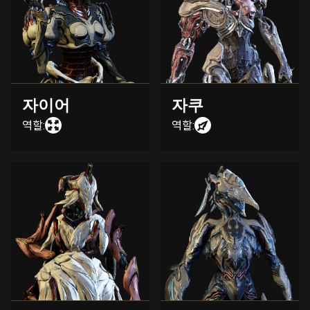
자이어
자쿠
역할:
역할: