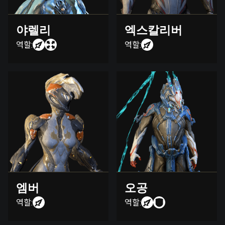
야렐리
엑스칼리버
역할:
역할:
엠버
오공
역할:
역할: