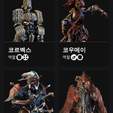
코르벡스
코우메이
역할:
역할: