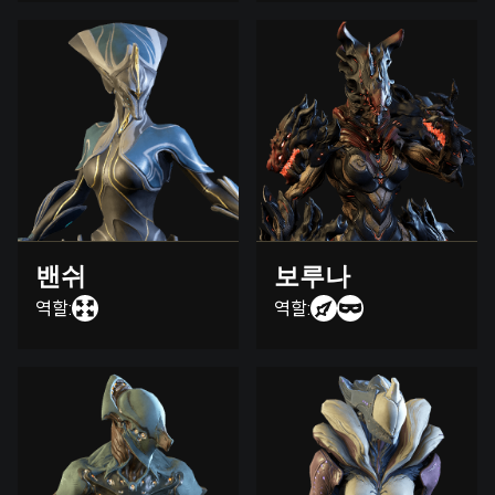
밴쉬
보루나
역할:
역할: