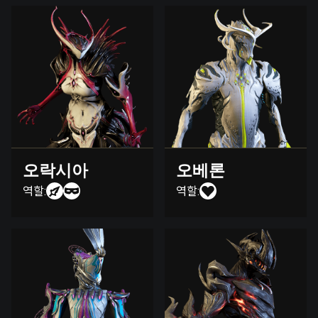
오락시아
오베론
역할:
역할: