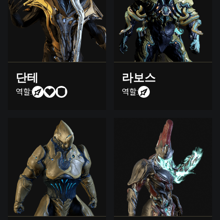
단테
라보스
역할:
역할: