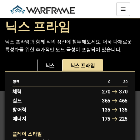
닉스 프라임
닉스 프라임과 함께 적의 정신에 침투해보세요. 더욱 다채로운
특성화를 위한 추가적인 모드 극성이 포함되어 있습니다.
닉스
닉스 프라임
랭크
0
30
프로토프레임: 엘레노어
체력
270
370
실드
365
465
방어력
135
135
에너지
175
225
플레이 스타일