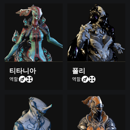
티타니아
폴리
역할:
역할: