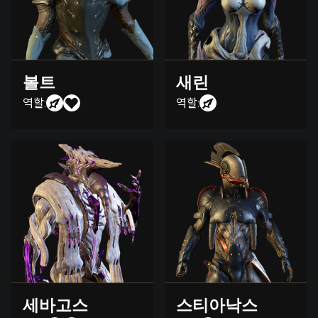
볼트
새린
역할:
역할:
세바고스
스티아낙스