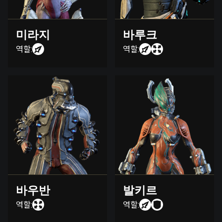
미라지
바루크
역할:
역할:
바우반
발키르
역할:
역할: