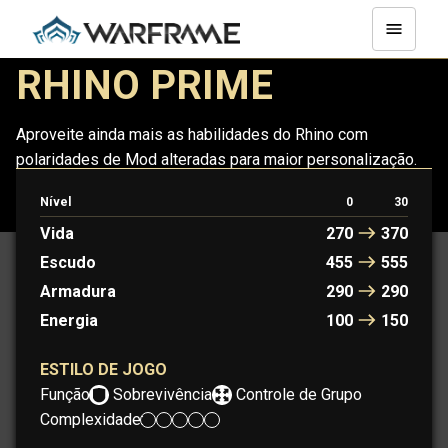
RHINO PRIME
Aproveite ainda mais as habilidades do Rhino com
polaridades de Mod alteradas para maior personalização.
Nível
0
30
RHINO
RHINO PRIME
Vida
270
370
Escudo
455
555
Armadura
290
290
Energia
100
150
ESTILO DE JOGO
Função:
Sobrevivência
Controle de Grupo
Complexidade: