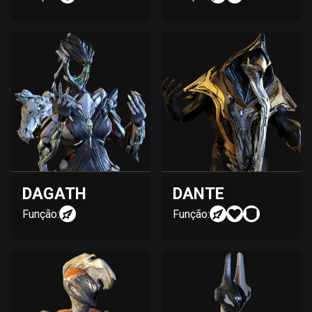
DAGATH
DANTE
Função:
Função: