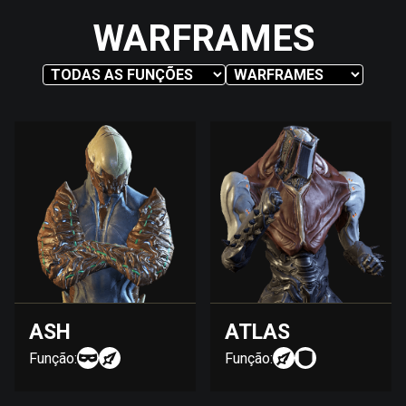
WARFRAMES
ASH
ATLAS
Função:
Função: