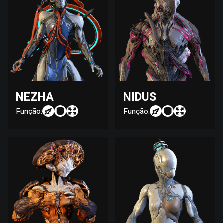
NEZHA
NIDUS
Função:
Função: