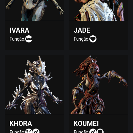
IVARA
JADE
Função:
Função:
KHORA
KOUMEI
Função:
Função: