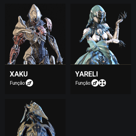
XAKU
YARELI
Função:
Função: