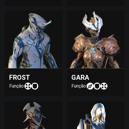
FROST
GARA
Função:
Função: