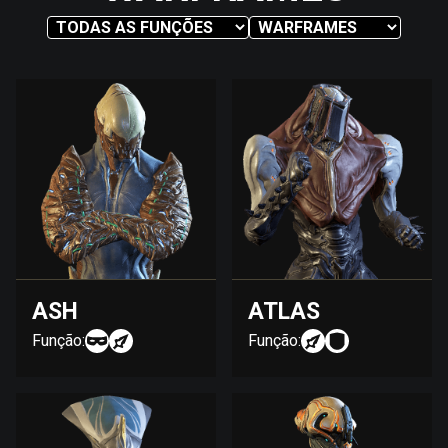
ASH
ATLAS
Função:
Função: