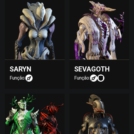
SARYN
SEVAGOTH
Função:
Função: