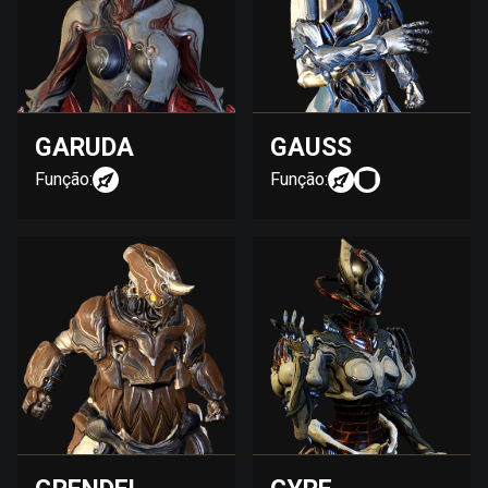
GARUDA
GAUSS
Função:
Função: