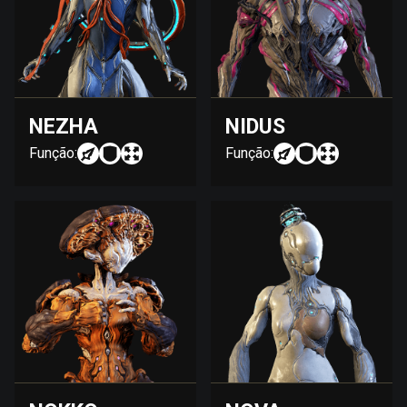
NEZHA
NIDUS
Função:
Função: