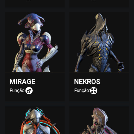
MIRAGE
NEKROS
Função:
Função: