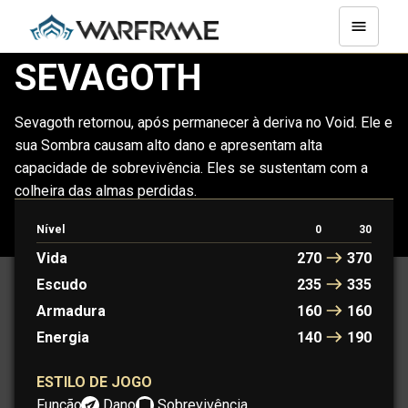
SEVAGOTH
Sevagoth retornou, após permanecer à deriva no Void. Ele e
sua Sombra causam alto dano e apresentam alta
capacidade de sobrevivência. Eles se sustentam com a
colheira das almas perdidas.
Nível
0
30
SEVAGOTH
SEVAGOTH PRIME
Vida
270
370
Escudo
235
335
Armadura
160
160
Energia
140
190
ESTILO DE JOGO
Função:
Dano
Sobrevivência