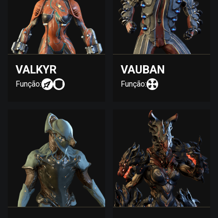
VALKYR
VAUBAN
Função:
Função: