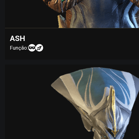
ASH
Função: