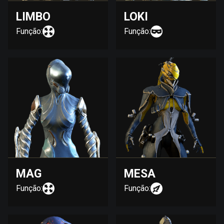
LIMBO
LOKI
Função:
Função:
MAG
MESA
Função:
Função: