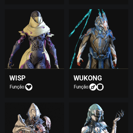
WISP
WUKONG
Função:
Função: