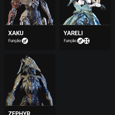
XAKU
YARELI
Função:
Função:
ZEPHYR