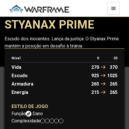
STYANAX PRIME
Escudo dos inocentes. Lança da justiça. O Styanax Prime
mantém a posição em desafio à tirania.
Nível
0
30
STYANAX
STYANAX PRIME
Vida
270
370
Escudo
925
1025
Armadura
265
265
Energia
215
265
ESTILO DE JOGO
Função:
Dano
Complexidade: