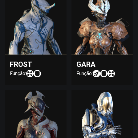
FROST
GARA
Função:
Função: