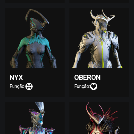
NYX
OBERON
Função:
Função: