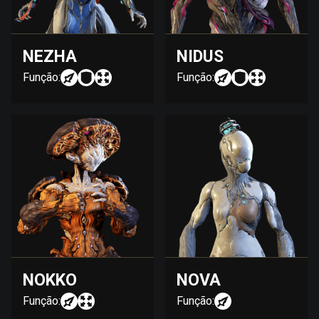
NEZHA
NIDUS
Função:
Função:
NOKKO
NOVA
Função:
Função: