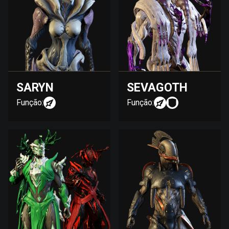
SARYN
SEVAGOTH
Função:
Função: