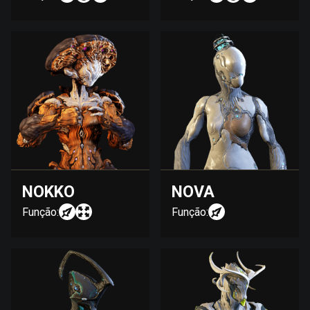
NOKKO
NOVA
Função:
Função: