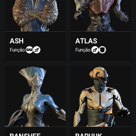
ASH
ATLAS
Função:
Função: