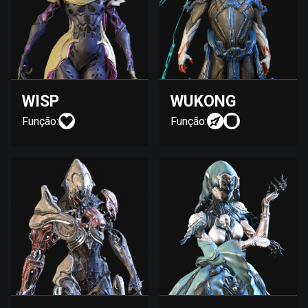
WISP
WUKONG
Função:
Função: