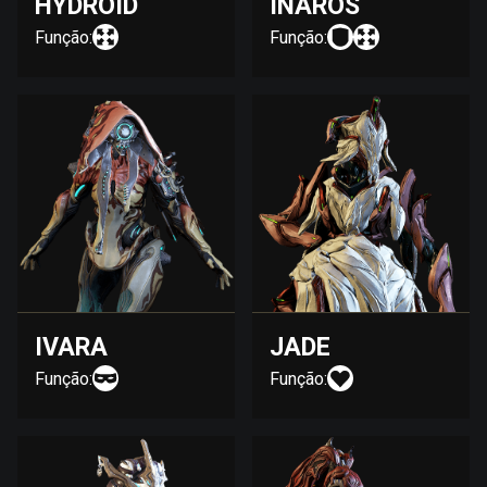
HYDROID
INAROS
Função:
Função:
IVARA
JADE
Função:
Função: