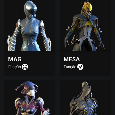
MAG
MESA
Função:
Função: