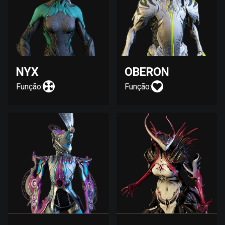
NYX
OBERON
Função:
Função: