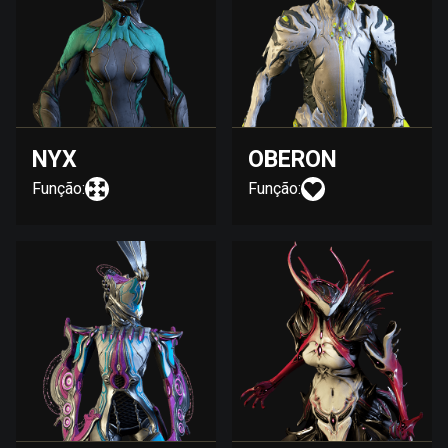
NYX
OBERON
Função:
Função: