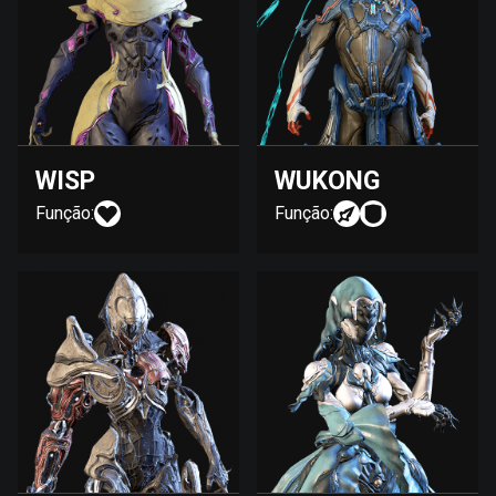
WISP
WUKONG
Função:
Função: