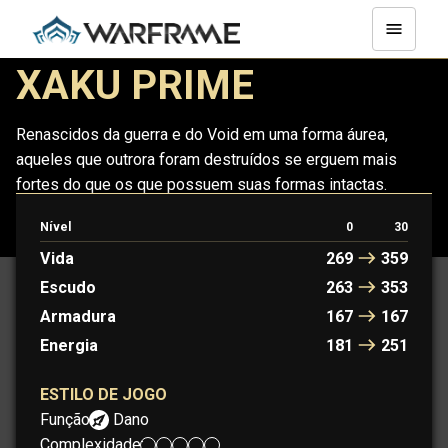
XAKU PRIME
Renascidos da guerra e do Void em uma forma áurea,
aqueles que outrora foram destruídos se erguem mais
fortes do que os que possuem suas formas intactas.
Nível
0
30
XAKU
XAKU PRIME
Vida
269
359
Escudo
263
353
Armadura
167
167
Energia
181
251
ESTILO DE JOGO
Função:
Dano
Complexidade: