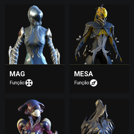
MAG
MESA
Função:
Função: