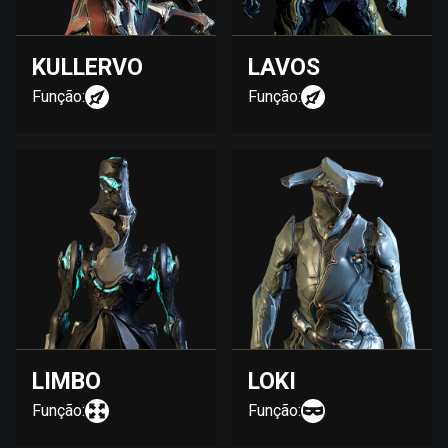
KULLERVO
LAVOS
Função:
Função:
LIMBO
LOKI
Função:
Função: