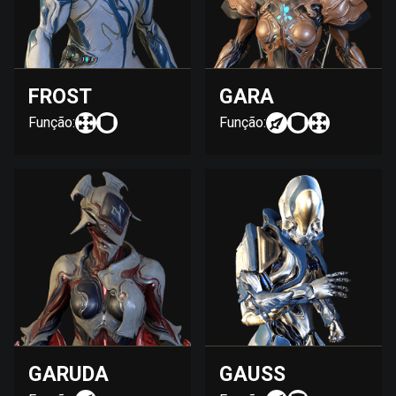
FROST
GARA
Função:
Função:
GARUDA
GAUSS