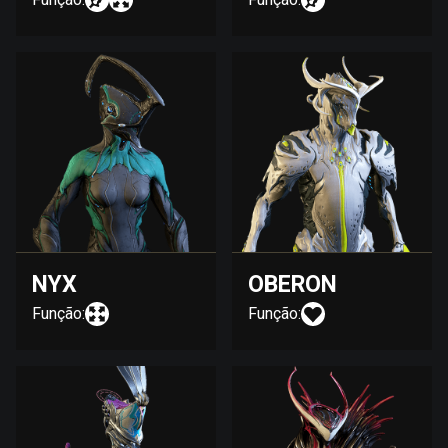
NYX
OBERON
Função:
Função: