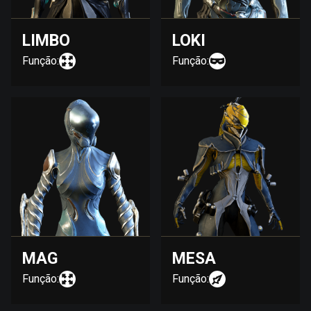
LIMBO
LOKI
Função:
Função:
MAG
MESA
Função:
Função: