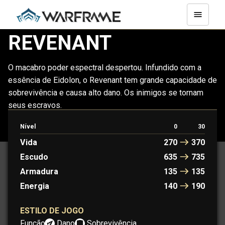
REVENANT
O macabro poder espectral despertou. Infundido com a
essência de Eidolon, o Revenant tem grande capacidade de
sobrevivência e causa alto dano. Os inimigos se tornam
seus escravos.
Nível
0
30
REVENANT
REVENANT PRIME
Vida
270
370
Escudo
635
735
Armadura
135
135
Energia
140
190
ESTILO DE JOGO
Função:
Dano
Sobrevivência