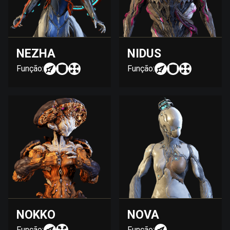
NEZHA
NIDUS
Função:
Função:
NOKKO
NOVA
Função:
Função: