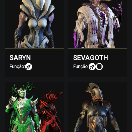
SARYN
SEVAGOTH
Função:
Função: