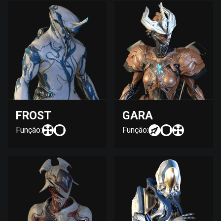
FROST
GARA
Função:
Função: