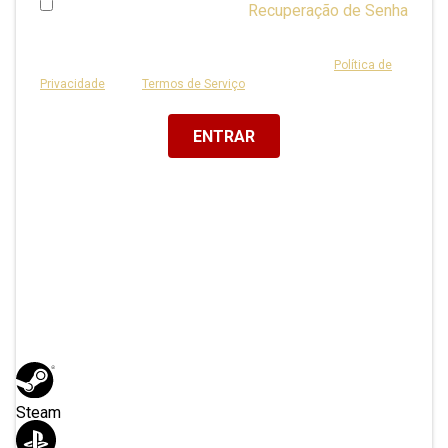
Recuperação de Senha
Lembrar Usuário
Este site é protegido por reCAPTCHA e está sujeito à
Política de
Privacidade
e aos
Termos de Serviço
do Google.
Ou acesse com
Steam