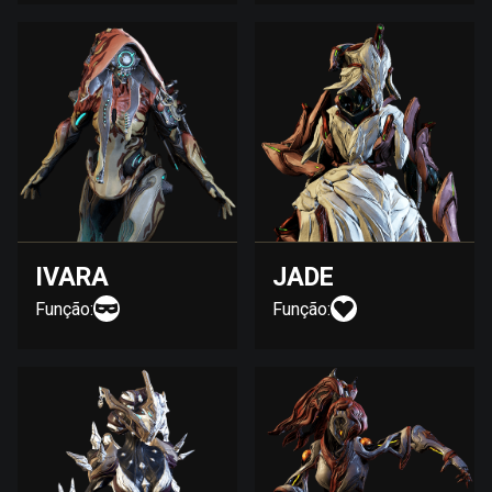
IVARA
JADE
Função:
Função: