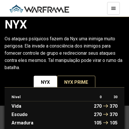
NYX
Os ataques psíquicos fazem da Nyx uma inimiga muito
perigosa. Ela invade a consciência dos inimigos para
fornecer controle de grupo e redirecionar seus ataques
contra eles mesmos. Tal manipulação pode virar o rumo da
batalha.
NYX
NYX PRIME
Nível
0
30
PROTOFRAME: ELEANOR
Vida
270
370
Escudo
270
370
Armadura
105
105