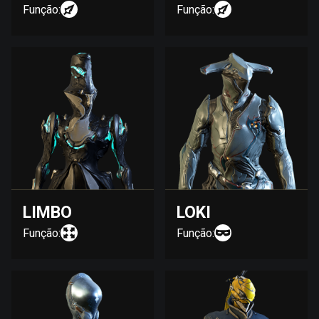
Função:
Função:
LIMBO
LOKI
Função:
Função: