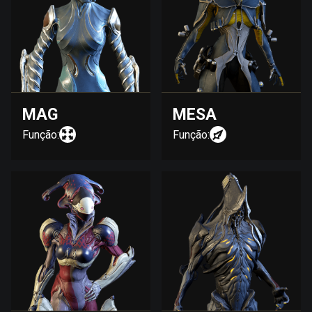
MAG
MESA
Função:
Função: