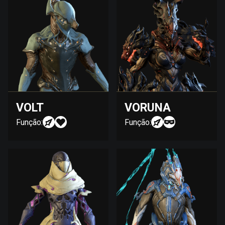
VOLT
VORUNA
Função:
Função: