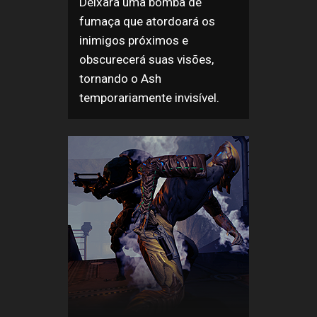
Deixará uma bomba de
fumaça que atordoará os
inimigos próximos e
obscurecerá suas visões,
tornando o Ash
temporariamente invisível.