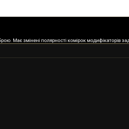
рою. Має змінені полярності комірок модифікаторів за
ВОБАН
ВОБАН-ПРАЙМ