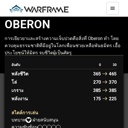
OBERON
การเยียวยาและสร้างความเจ็บปวดคือสิ่งที่ Oberon ทำ โดย
ควบคุมธรรมชาติที่มีอยู่ในโลกเพื่อนช่วยเหลือพันธมิตร เอื้อ
ประโยชน์ให้มิตร จบชีวิตผู้เป็นศัตรู
อันดับ
0
30
OBERON
OBERON PRIME
พลังชีวิต
365
465
โล่
270
370
เกราะ
385
385
พลังงาน
175
225
สไตล์การเล่น
บทบาท:
ฝ่ายสนับสนุน
ความซับซ้อน: