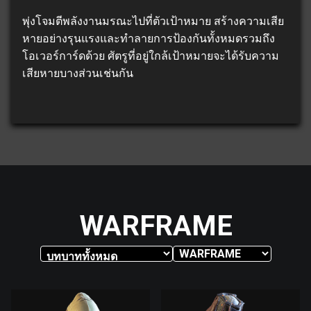
พุ่งโจมตีพลังงานมรณะไปที่ตัวเป้าหมาย สร้างความเสีย
หายอย่างรุนแรงและทำลายการป้องกันทั้งหมดรวมถึง
โอเวอร์การ์ดด้วย ศัตรูที่อยู่ใกล้เป้าหมายจะได้รับความ
เสียหายบางส่วนเช่นกัน
WARFRAME