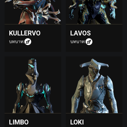
KULLERVO
LAVOS
บทบาท:
บทบาท:
LIMBO
LOKI