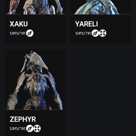
XAKU
YARELI
บทบาท:
บทบาท:
ZEPHYR
บทบาท: