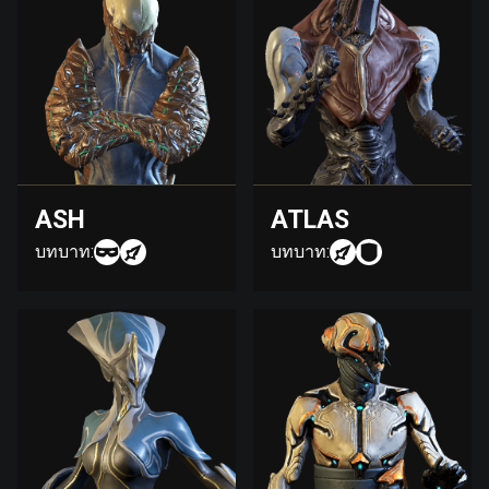
ASH
ATLAS
บทบาท:
บทบาท: