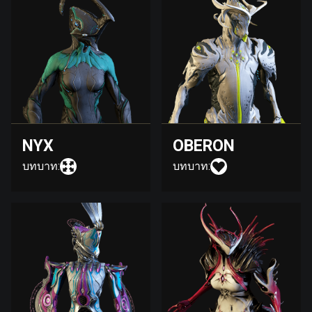
NYX
OBERON
บทบาท:
บทบาท: