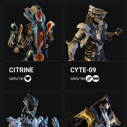
CITRINE
CYTE-09
บทบาท:
บทบาท: