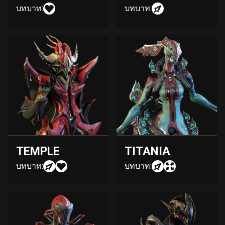
บทบาท:
บทบาท:
TEMPLE
TITANIA
บทบาท:
บทบาท: