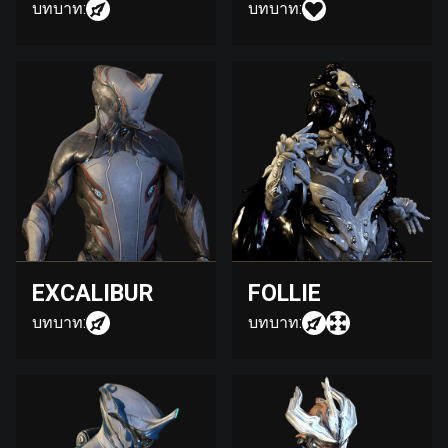
บทบาท:
บทบาท:
EXCALIBUR
FOLLIE
บทบาท:
บทบาท: