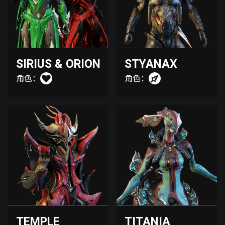
SIRIUS & ORION
STYANAX
角色：
角色：
TEMPLE
TITANIA