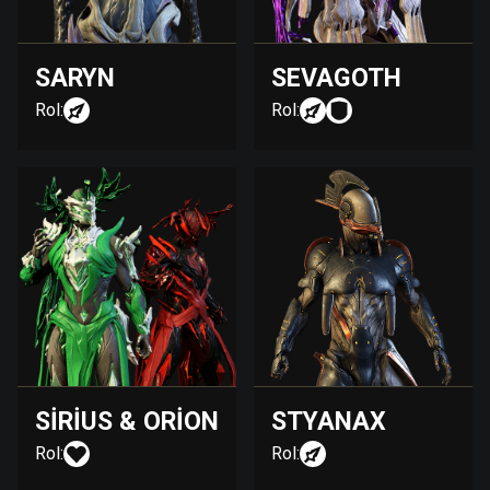
SARYN
SEVAGOTH
Rol:
Rol:
SIRIUS & ORION
STYANAX
Rol:
Rol: