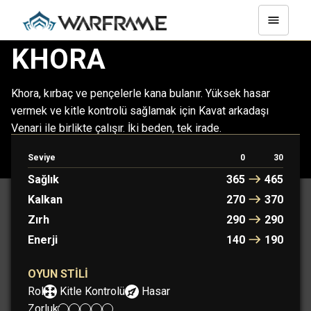
KHORA
Khora, kırbaç ve pençelerle kana bulanır. Yüksek hasar
vermek ve kitle kontrolü sağlamak için Kavat arkadaşı
Venari ile birlikte çalışır. İki beden, tek irade.
Seviye
0
30
KHORA
KHORA PRIME
Sağlık
365
465
Kalkan
270
370
Zırh
290
290
Enerji
140
190
OYUN STILI
Rol:
Kitle Kontrolü
Hasar
Zorluk: