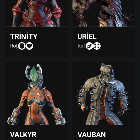
TRINITY
URIEL
Rol:
Rol:
VALKYR
VAUBAN