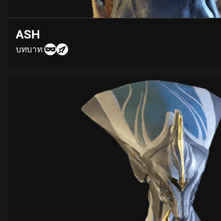
ASH
บทบาท: