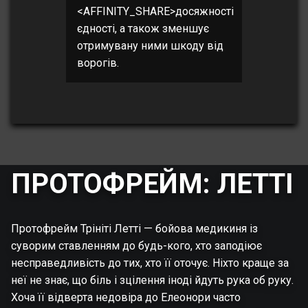
<AFFINITY_SHARE>досяжності
єдності, а також зменшує
отримувану ними шкоду від
ворогів.
ПРОТОФРЕЙМ: ЛЕТТІ
Протофрейм Трініті Летті — бойова медикиня із
суворим ставленням до будь-кого, хто заподіює
несправедливість до тих, хто її оточує. Ніхто краще за
неї не знає, що біль і зцілення іноді йдуть рука об руку.
Хоча її відверта недовіра до Елеонори часто