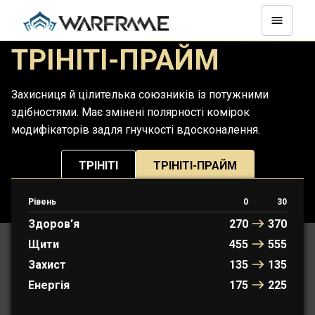
ТРІНІТІ-ПРАЙМ
Захисниця й цілителька союзників із потужними
здібностями. Має змінені полярності комірок
модифікаторів задля гнучкості вдосконалення.
ТРІНІТІ
ТРІНІТІ-ПРАЙМ
Рівень
0
30
ПРОТОФРЕЙМ: ЛЕТТІ
Здоров’я
270
370
Щити
455
555
Захист
135
135
Енергія
175
225