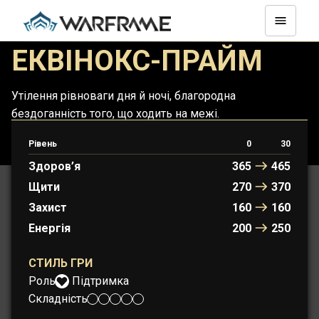
ЕКВІНОКС-ПРАЙМ
Утілення рівноваги дня й ночі, благородна
бездоганність того, що ходить на межі.
Рівень
0
30
ЕКВІНОКС
ЕКВІНОКС-ПРАЙМ
Здоров’я
365
465
Щити
270
370
Захист
160
160
Енергія
200
250
СТИЛЬ ГРИ
Роль:
Підтримка
Складність: