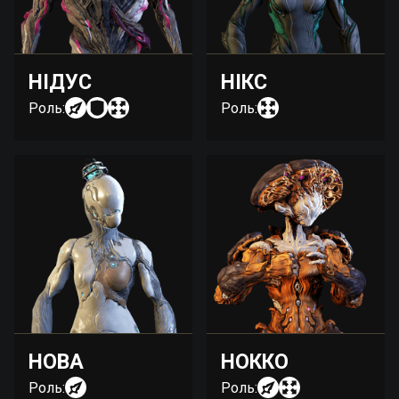
НІДУС
НІКС
Роль:
Роль:
НОВА
НОККО
Роль:
Роль: