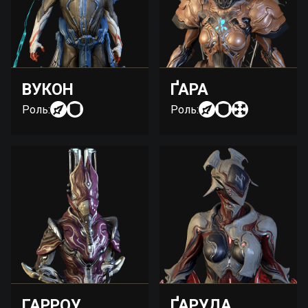
ВУКОН
ҐАРА
Роль:
Роль:
ГАРРОУ
ҐАРУДА