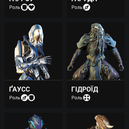
Роль:
Роль:
ҐАУСС
ГІДРОЇД
Роль:
Роль: