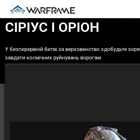
СІРІУС І ОРІОН
У безперервній битві за верховенство здобудьте зорян
завдати космічних руйнувань ворогам.
ДОКЛАДНІШЕ