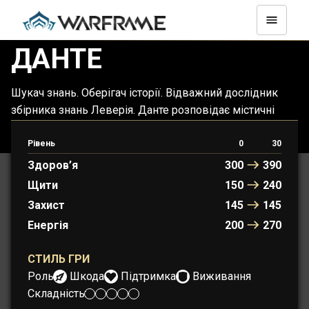
ДАНТЕ
Шукач знань. Оберігач історії. Відважний дослідник
збірника знань Леверія. Данте розповідає містичні
оповіді, щоби підтримати союзників та здолати
ворогів.
Рівень
0
30
Здоров’я
300
390
Щити
150
240
Захист
145
145
Енергія
200
270
СТИЛЬ ГРИ
Роль:
Шкода
Підтримка
Виживання
Складність: