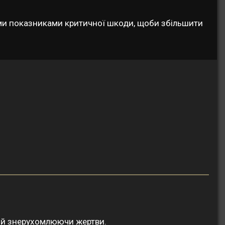
кими показниками критичної шкоди, щоби збільшити
и й знерухомлюючи жертви.