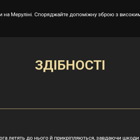
 коли на Меруліні. Споряджайте допоміжну зброю з висо
ЗДІБНОСТІ
орога летять до нього й прикріпляються, завдаючи шкод