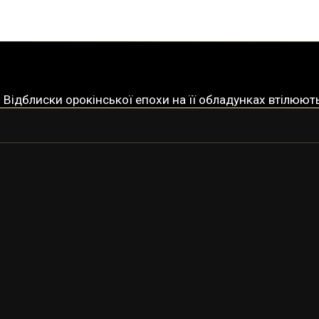
 Відблиски орокінської епохи на її обладунках втілюют
ЯРЕЛІ
ЯРЕЛІ-ПРАЙМ