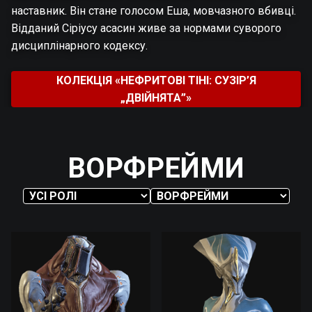
наставник. Він стане голосом Еша, мовчазного вбивці.
Відданий Сіріусу асасин живе за нормами суворого
дисциплінарного кодексу.
КОЛЕКЦІЯ «НЕФРИТОВІ ТІНІ: СУЗІР’Я
„ДВІЙНЯТА”»
ВОРФРЕЙМИ