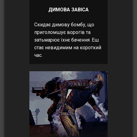
ДИМОВА ЗАВІСА
Скидає димову бомбу, що
приголомшує ворогів та
затьмарює їхнє бачення. Еш
стає невидимим на короткий
час.