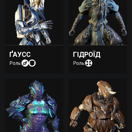
ҐАУСС
ГІДРОЇД
Роль:
Роль: