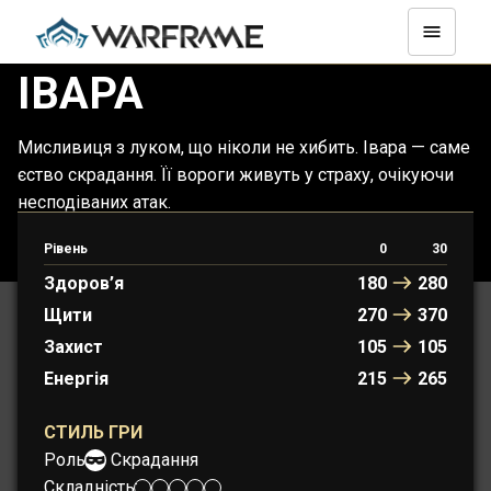
ІВАРА
Мисливиця з луком, що ніколи не хибить. Івара — саме
єство скрадання. Її вороги живуть у страху, очікуючи
несподіваних атак.
Рівень
0
30
ІВАРА
ІВАРА-ПРАЙМ
Здоров’я
180
280
Щити
270
370
Захист
105
105
Енергія
215
265
СТИЛЬ ГРИ
Роль:
Скрадання
Складність: