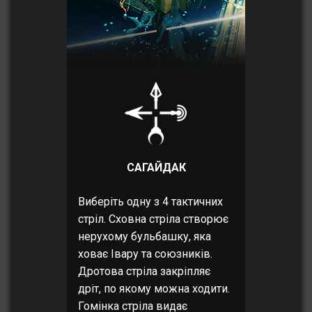
САГАЙДАК
Виберіть одну з 4 тактичних
стріл. Сховна стріла створює
нерухому бульбашку, яка
ховає Івару та союзників.
Дротова стріла закріпляє
дріт, по якому можна ходити.
Гомінка стріла видає