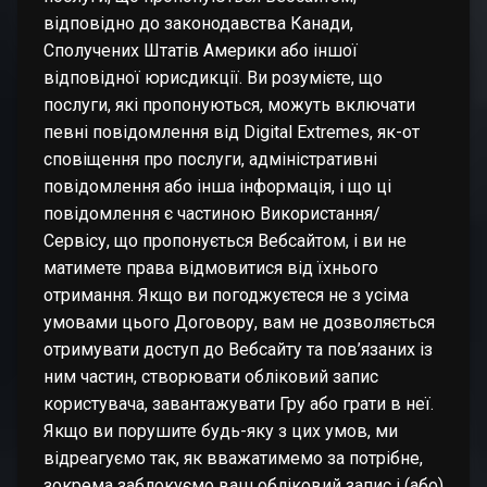
відповідно до законодавства Канади,
Сполучених Штатів Америки або іншої
відповідної юрисдикції. Ви розумієте, що
послуги, які пропонуються, можуть включати
певні повідомлення від Digital Extremes, як-от
сповіщення про послуги, адміністративні
повідомлення або інша інформація, і що ці
повідомлення є частиною Використання/
Сервісу, що пропонується Вебсайтом, і ви не
матимете права відмовитися від їхнього
отримання. Якщо ви погоджуєтеся не з усіма
умовами цього Договору, вам не дозволяється
отримувати доступ до Вебсайту та пов’язаних із
ним частин, створювати обліковий запис
користувача, завантажувати Гру або грати в неї.
Якщо ви порушите будь-яку з цих умов, ми
відреагуємо так, як вважатимемо за потрібне,
зокрема заблокуємо ваш обліковий запис і (або)