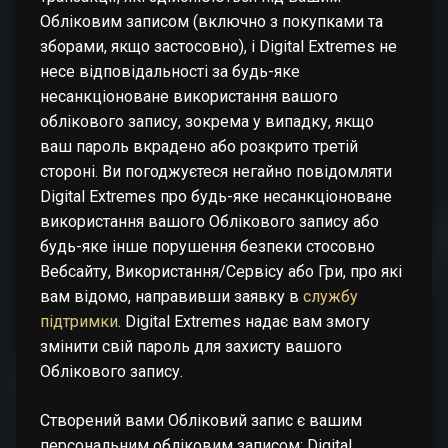
Обліковим записом (включно з покупками та
зборами, якщо застосовно), і Digital Extremes не
несе відповідальності за будь-яке
несанкціоноване використання вашого
облікового запису, зокрема у випадку, якщо
ваш пароль вкрадено або розкрито третій
стороні. Ви погоджуєтеся негайно повідомляти
Digital Extremes про будь-яке несанкціоноване
використання вашого Облікового запису або
будь-яке інше порушення безпеки стосовно
Вебсайту, Використання/Сервісу або Гри, про які
вам відомо, направивши заявку в
службу
підтримки
. Digital Extremes надає вам змогу
змінити свій пароль для захисту вашого
Облікового запису.
Створений вами Обліковий запис є вашим
персональним обліковим записом; Digital