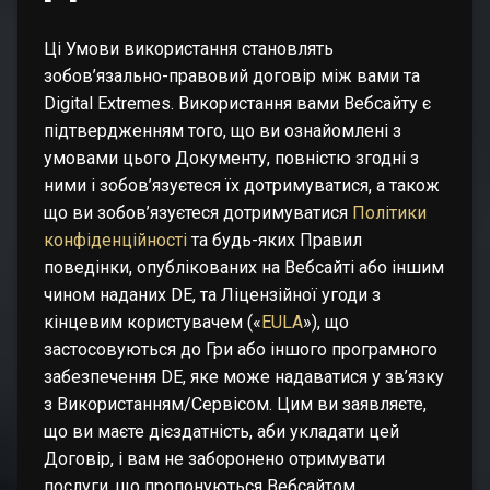
Ці Умови використання становлять
зобов’язально-правовий договір між вами та
Digital Extremes. Використання вами Вебсайту є
підтвердженням того, що ви ознайомлені з
умовами цього Документу, повністю згодні з
ними і зобов’язуєтеся їх дотримуватися, а також
що ви зобов’язуєтеся дотримуватися
Політики
конфіденційності
та будь-яких Правил
поведінки, опублікованих на Вебсайті або іншим
чином наданих DE, та Ліцензійної угоди з
кінцевим користувачем («
EULA
»), що
застосовуються до Гри або іншого програмного
забезпечення DE, яке може надаватися у зв’язку
з Використанням/Сервісом. Цим ви заявляєте,
що ви маєте дієздатність, аби укладати цей
Договір, і вам не заборонено отримувати
послуги, що пропонуються Вебсайтом,