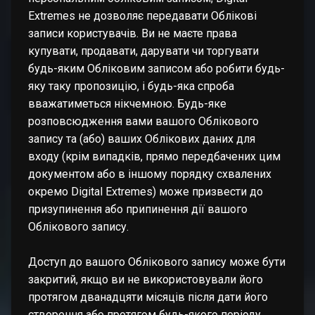
Extremes не дозволяє передавати Облікові
записи користувачів. Ви не маєте права
купувати, продавати, дарувати чи торгувати
будь-яким Обліковим записом або робити будь-
яку таку пропозицію, і будь-яка спроба
вважатиметься нікчемною. Будь-яке
розповсюдження вами вашого Облікового
запису та (або) ваших Облікових даних для
входу (крім випадків, прямо передбачених цим
документом або в іншому порядку схвалених
окремо Digital Extremes) може призвести до
призупинення або припинення дії вашого
Облікового запису.
Доступ до вашого Облікового запису може бути
закритий, якщо ви не використовували його
протягом дванадцяти місяців після дати його
створення або протягом будь-якого періоду