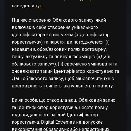
наведеній
тут
.
Під час створення Облікового запису, який
включає в себе створення унікального
ідентифікатора користувача («Ідентифікатор
користувача») та пароля, ви погоджуєтеся: (i)
надавати в обов’язкових полях достовірну,
точну, актуальну та повну інформацію («Дані
облікового запису»); (ii) своєчасно змінювати та
оновлювати такий Ідентифікатор користувача та
Дані облікового запису, щоб забезпечити їхню
достовірність, точність, актуальність і повноту.
Ви як особа, що створила ваш Обліковий запис
та Ідентифікатор користувача, несете повну
відповідальність за свій Ідентифікатор
користувача. Digital Extremes не допускає
використання образливих або непристойних