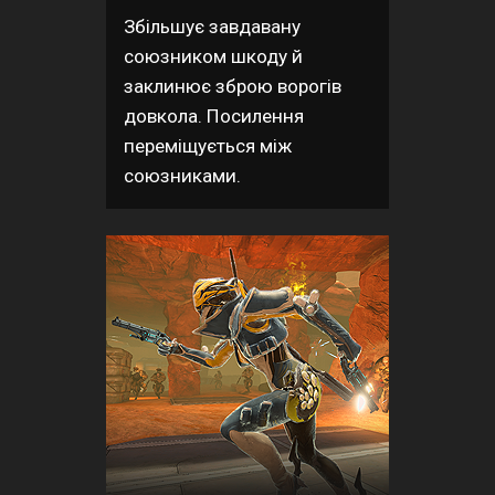
Збільшує завдавану
союзником шкоду й
заклинює зброю ворогів
довкола. Посилення
переміщується між
союзниками.