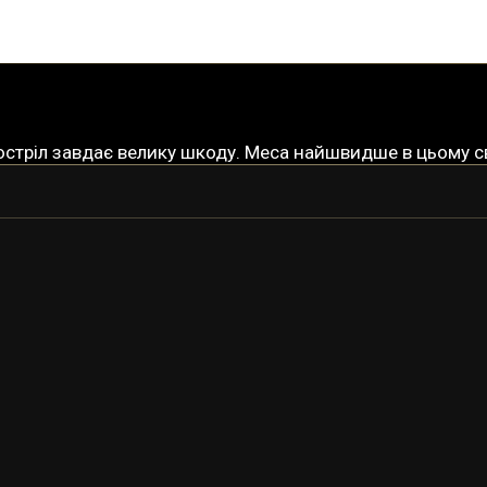
тріл завдає велику шкоду. Меса найшвидше в цьому сві
МЕСА
МЕСА-ПРАЙМ