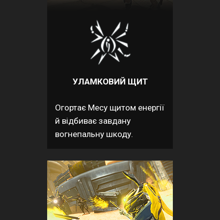
УЛАМКОВИЙ ЩИТ
Огортає Месу щитом енергії
й відбиває завдану
вогнепальну шкоду.