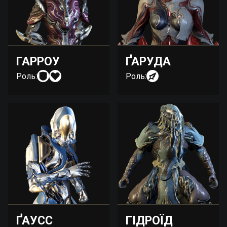
ГАРРОУ
ҐАРУДА
Роль:
Роль:
ҐАУСС
ГІДРОЇД