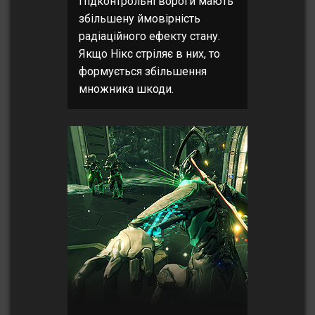
Підконтрольні вороги мають
збільшену ймовірність
радіаційного ефекту стану.
Якщо Нікс стріляє в них, то
формується збільшення
множника шкоди.