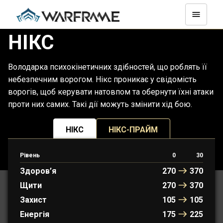
НІКС
Володарка психокінетичних здібностей, що роблять її
небезпечним ворогом. Нікс проникає у свідомість
ворогів, щоб керувати натовпом та обернути їхні атаки
проти них самих. Такі дії можуть змінити хід бою.
НІКС
НІКС-ПРАЙМ
Рівень
0
30
ПРОТОФРЕЙМ: ЕЛЕОНОРА
Здоров’я
270
370
Щити
270
370
Захист
105
105
Енергія
175
225