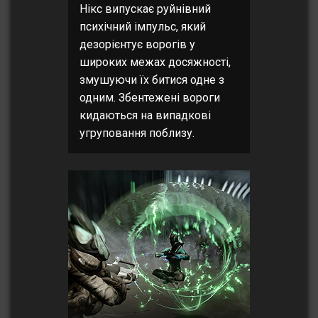
Нікс випускає руйнівний
психічний імпульс, який
дезорієнтує ворогів у
широких межах досяжності,
змушуючи їх битися одне з
одним. Збентежені вороги
кидаються на випадкові
угруповання поблизу.