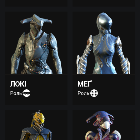
ЛОКІ
МЕҐ
Роль:
Роль: