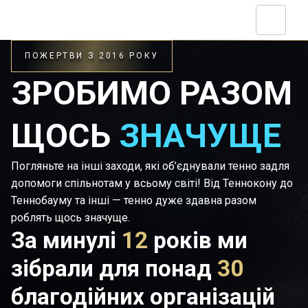
ПОЖЕРТВИ З 2016 РОКУ
ЗРОБИМО РАЗОМ
ЩОСЬ
ЗНАЧУЩЕ
Погляньте на інші заходи, які об’єднували тенно задля
допомоги спільнотам у всьому світі! Від Теннокону до
Теннобауму та інші — тенно дуже здавна разом
роблять щось значуще.
За минулі
12
років ми
зібрали для понад
30
благодійних організацій