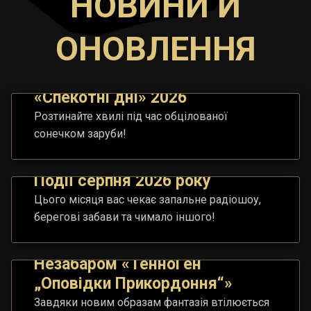
НОВИНИ Й
ОНОВЛЕННЯ
«Спекотні дні» 2026
Розтинайте хвилі під час обцілованої
сонечком заруби!
Події серпня 2026 року
Цього місяця вас чекає запальне радіошоу,
берегові забави та чимало іншого!
Незабаром «ТенноҐен
„Оповідки Прикордоння“»
Завдяки новим образам фантазія втілюється