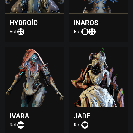
HYDROID
INAROS
Rol:
Rol:
IVARA
JADE
Rol:
Rol: