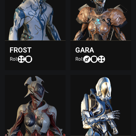
FROST
GARA
Rol:
Rol: