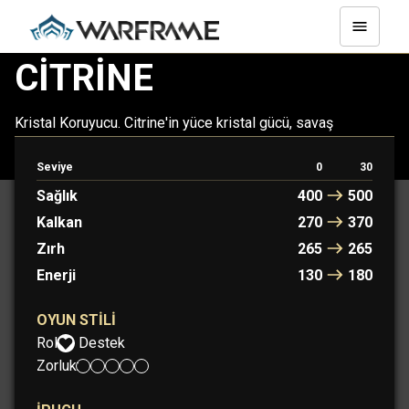
CITRINE
Kristal Koruyucu. Citrine'in yüce kristal gücü, savaş
alanındaki müttefikleri destekler. Çatışma, onun kırıcı
güzelliğini artırır.
Seviye
0
30
Sağlık
400
500
Kalkan
270
370
Zırh
265
265
Enerji
130
180
OYUN STILI
Rol:
Destek
Zorluk: