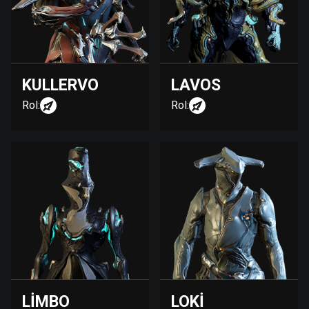
KULLERVO
LAVOS
Rol:
Rol:
LIMBO
LOKI