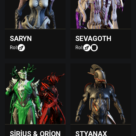
SARYN
SEVAGOTH
Rol:
Rol:
SIRIUS & ORION
STYANAX