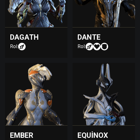
DAGATH
DANTE
Rol:
Rol:
EMBER
EQUINOX