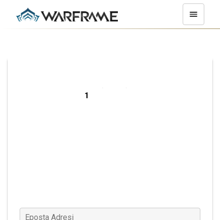
PC Hesabı
Oluştur
Eposta Adresi
(Gerekli)