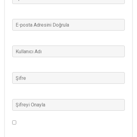
E-posta Adresini Doğrula
(Gerekli)
Kullanıcı Adı
(Gerekli)
Şifre
(Gerekli)
Şifreyi Onayla
(Gerekli)
Warframe haberleri, özel teklifler ve daha fazlası
hakkında bilgi sahibi olmak istiyorum. (Bu ayar