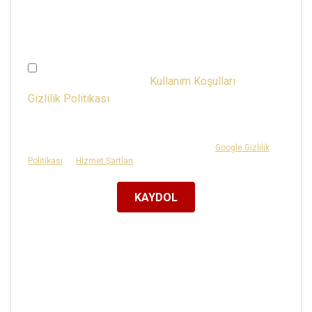
istenildiğinde Hesap Yönetimi sayfasından
değiştirilebilir.)
16 yaşından büyüğüm ve
Kullanım Koşulları
ile
Gizlilik Politikası
'nı kabul ediyorum veya
ebeveynlerimin onayı var.
Bu site reCAPTCHA tarafından korunmaktadır ve
Google Gizlilik
Politikası
ile
Hizmet Şartları
geçerlidir.
KAYDOL