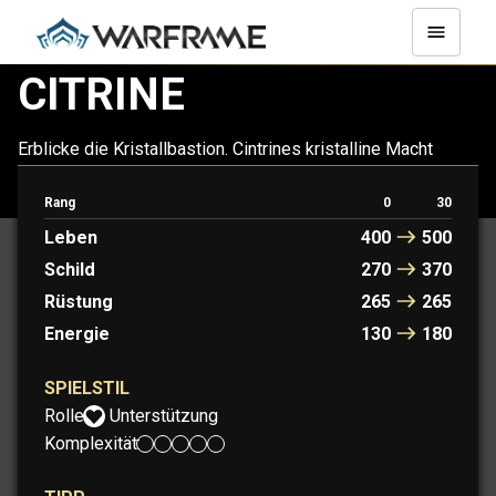
CITRINE
Erblicke die Kristallbastion. Cintrines kristalline Macht
unterstützt Verbündete auf dem Schlachtfeld. Der Kampf
verstärkt ihre fraktale Schönheit nur noch.
Rang
0
30
Leben
400
500
Schild
270
370
Rüstung
265
265
Energie
130
180
SPIELSTIL
Rolle:
Unterstützung
Komplexität: