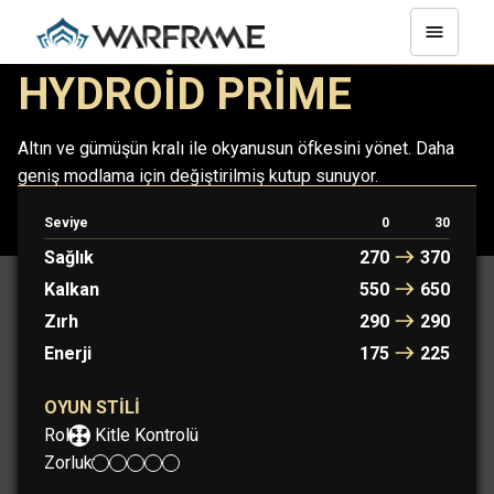
HYDROID PRIME
Altın ve gümüşün kralı ile okyanusun öfkesini yönet. Daha
geniş modlama için değiştirilmiş kutup sunuyor.
Seviye
0
30
HYDROID
HYDROID PRIME
Sağlık
270
370
Kalkan
550
650
Zırh
290
290
Enerji
175
225
OYUN STILI
Rol:
Kitle Kontrolü
Zorluk: