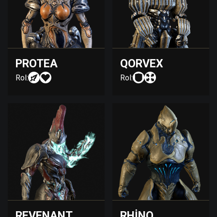
PROTEA
QORVEX
Rol:
Rol:
REVENANT
RHINO