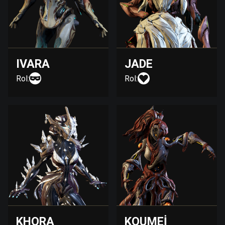
IVARA
JADE
Rol:
Rol:
KHORA
KOUMEI