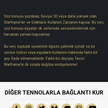
Söz konusu yüzdeler, Seviye 30 veya daha yüksek olan
Warframe'ler ve Silahların Kullanım Zamanını kapsar. Bu veri,
söz konusu eşyaları ilk seferinde seviyelendirmek için
harcanan zamanı kapsamaz.
Bu veri, topluluk üyelerinin ilgisini çekmek içindir ve bir
seviye listesi veya eşyaların kullanımı hakkında farklı bir
şey ifade etmemektedir. Farklı bir deyişle, favori
Warframe'in ilk sırada değilse endişelenme!
DIĞER TENNOLARLA BAĞLANTI KUR