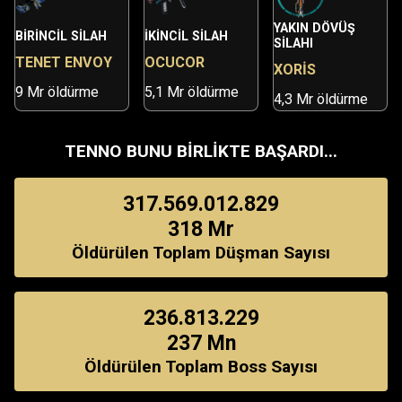
YAKIN DÖVÜŞ
BIRINCIL SILAH
İKINCIL SILAH
SILAHI
TENET ENVOY
OCUCOR
XORIS
9 Mr öldürme
5,1 Mr öldürme
4,3 Mr öldürme
TENNO BUNU BIRLIKTE BAŞARDI...
317.569.012.829
318 Mr
Öldürülen Toplam Düşman Sayısı
236.813.229
237 Mn
Öldürülen Toplam Boss Sayısı