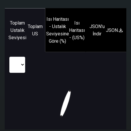
Isı Haritası
Toplam
Isı
Toplam
- Ustalık
JSON'u
Ustalık
Haritası
JSON
US
Seviyesine
İndir
Seviyesi
- (US%)
Göre (%)