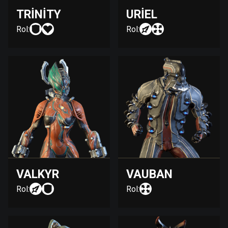
TRINITY
URIEL
Rol:
Rol:
VALKYR
VAUBAN
Rol:
Rol: