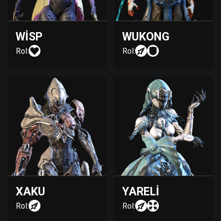
WISP
WUKONG
Rol:
Rol:
XAKU
YARELI
Rol:
Rol: