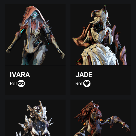
IVARA
JADE
Rol:
Rol: