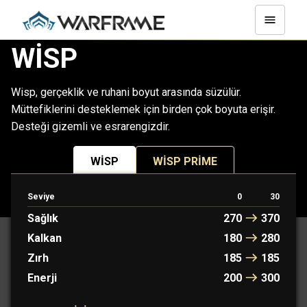
WISP
Wisp, gerçeklik ve ruhani boyut arasında süzülür.
Müttefiklerini desteklemek için birden çok boyuta erişir.
Desteği gizemli ve esrarengizdir.
WISP
WISP PRIME
Seviye
0
30
PROTOFRAME: MARIE
Sağlık
270
370
Kalkan
180
280
Zırh
185
185
Enerji
200
300