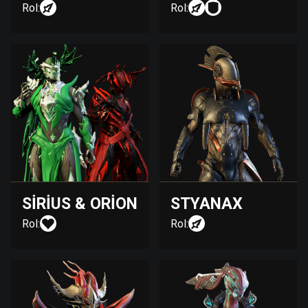
Rol:
Rol:
SIRIUS & ORION
STYANAX
Rol:
Rol: