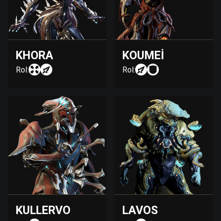
KHORA
KOUMEI
Rol:
Rol:
KULLERVO
LAVOS