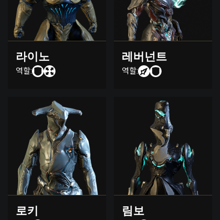
라이노
레버넌트
역할:
역할:
로키
림보