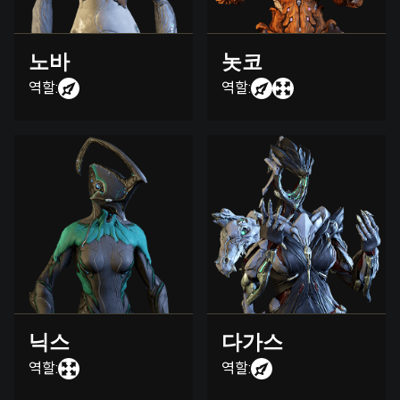
노바
놋코
역할:
역할:
닉스
다가스
역할:
역할: