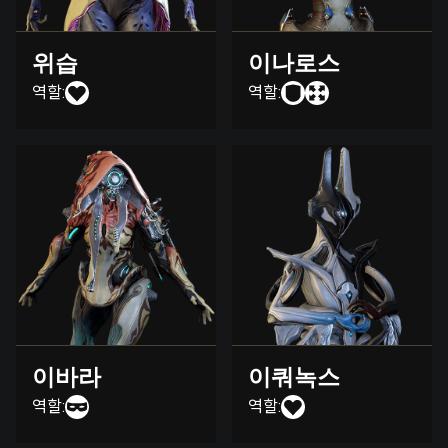
위습
이나로스
역할:
역할:
이바라
이쿼녹스
역할:
역할: