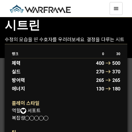
시트린
수정의 모습을 띤 수호자를 우러러보세요. 결정을 다루는 시트
린의 힘은 전장에 선 아군을 지원해 줍니다. 반복과 변주로 짜여
지는 그녀의 미는 전투를 거쳐도 더욱 아름다워질 뿐입니다.
랭크
0
30
체력
400
500
실드
270
370
방어력
265
265
에너지
130
180
플레이 스타일
역할:
서포트
복잡성: