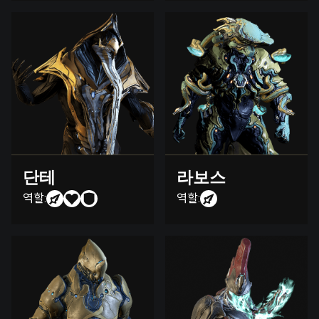
단테
라보스
역할:
역할: