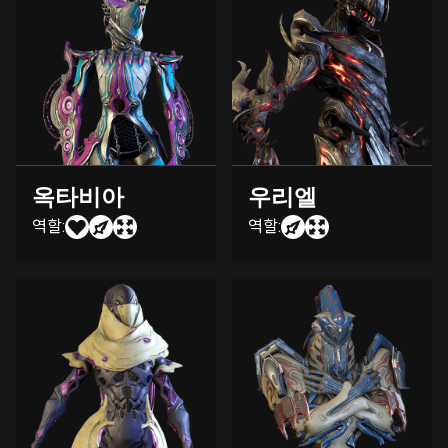
옥타비아
우리엘
역할:
역할: