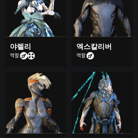
야렐리
엑스칼리버
역할:
역할: