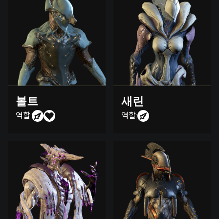
볼트
새린
역할:
역할: