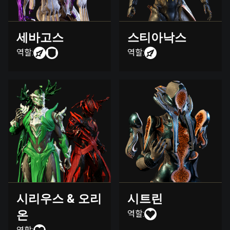
세바고스
스티아낙스
역할:
역할:
시리우스 & 오리
시트린
온
역할: