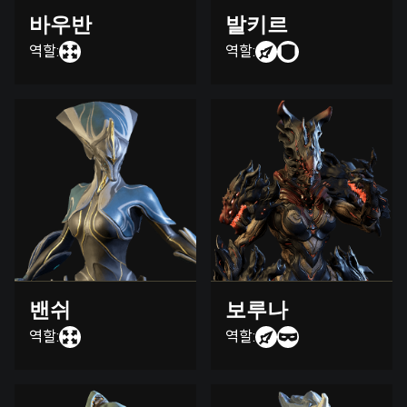
바우반
발키르
역할:
역할:
밴쉬
보루나
역할:
역할: