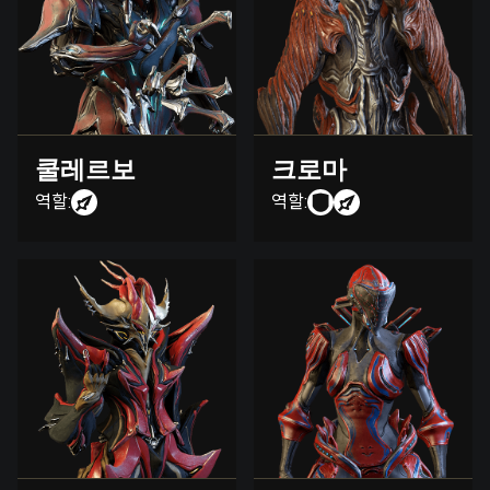
쿨레르보
크로마
역할:
역할: