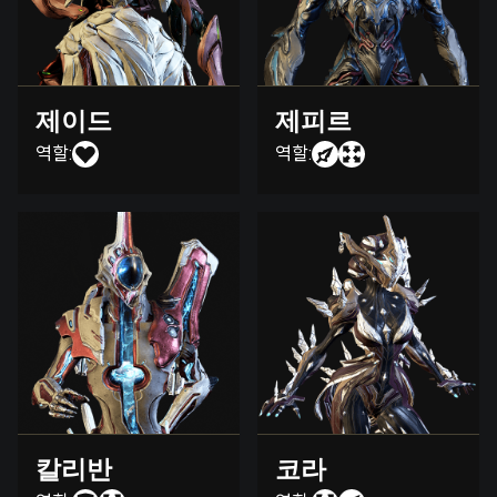
제이드
제피르
역할:
역할:
칼리반
코라