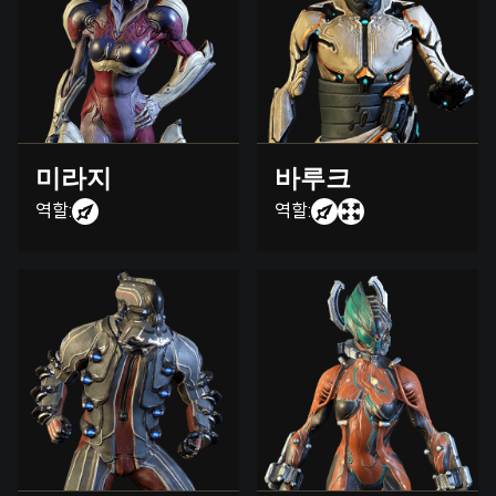
미라지
바루크
역할:
역할: