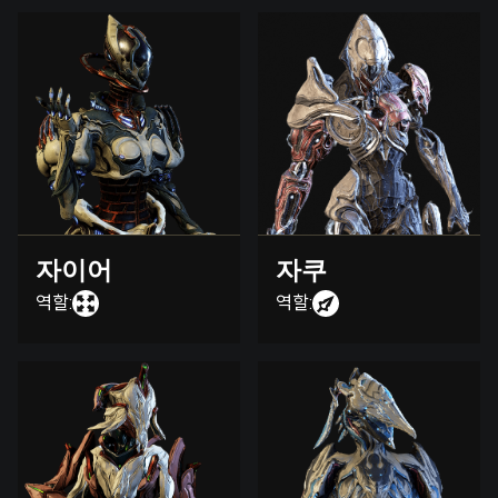
자이어
자쿠
역할:
역할: