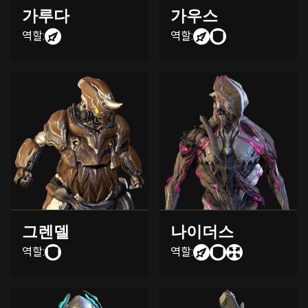
가루다
가우스
역할:
역할:
그렌델
나이더스
역할:
역할: