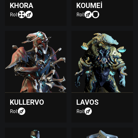
KHORA
KOUMEI
Rol:
Rol:
KULLERVO
LAVOS
Rol:
Rol: