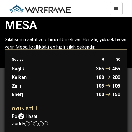
MESA
Silahşorun sabit ve ölümcül bir eli var. Her atış yüksek hasar
verir. Mesa, krallıktaki en hızlı silah çekendir.
Seviye
0
30
MESA
MESA PRIME
Sağlık
365
465
Kalkan
180
280
Zırh
105
105
Enerji
100
150
OYUN STILI
Rol:
Hasar
Zorluk: