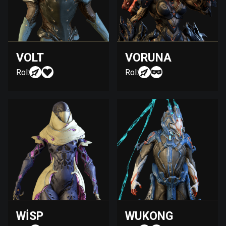
VOLT
VORUNA
Rol:
Rol:
WISP
WUKONG