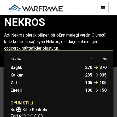
NEKROS
Adı Nekros olarak bilinen bir ölüm meleği vardır. Ölümcül
kitle kontrolü sağlayan Nekros, ölü düşmanlarını geri
çağırarak müttefikler oluşturur.
Seviye
0
30
NEKROS
NEKROS PRIME
Sağlık
270
370
Kalkan
235
335
Zırh
105
105
Enerji
100
150
OYUN STILI
Rol:
Kitle Kontrolü
Zorluk: