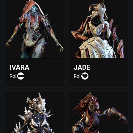
IVARA
JADE
Rol:
Rol: