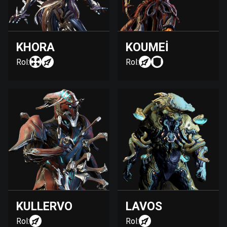
KHORA
KOUMEI
Rol:
Rol:
KULLERVO
LAVOS
Rol:
Rol: