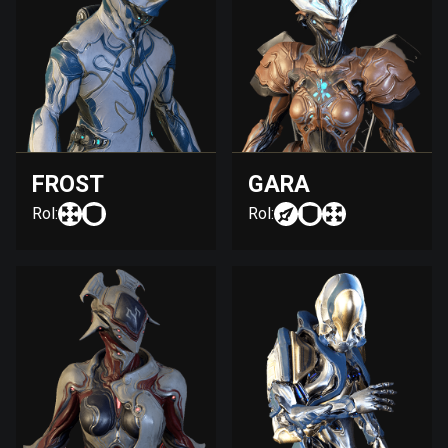
FROST
GARA
Rol:
Rol: