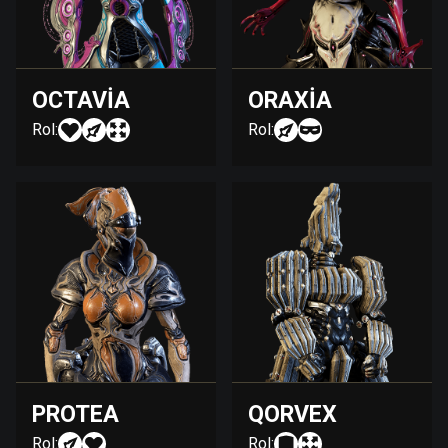
OCTAVIA
ORAXIA
Rol:
Rol:
PROTEA
QORVEX
Rol:
Rol: