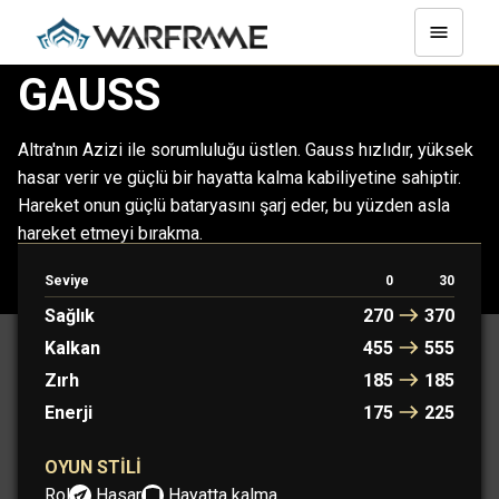
GAUSS
Altra'nın Azizi ile sorumluluğu üstlen. Gauss hızlıdır, yüksek
hasar verir ve güçlü bir hayatta kalma kabiliyetine sahiptir.
Hareket onun güçlü bataryasını şarj eder, bu yüzden asla
hareket etmeyi bırakma.
Seviye
0
30
GAUSS
GAUSS PRIME
Sağlık
270
370
Kalkan
455
555
Zırh
185
185
Enerji
175
225
OYUN STILI
Rol:
Hasar
Hayatta kalma