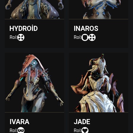
HYDROID
INAROS
Rol:
Rol:
IVARA
JADE
Rol:
Rol: