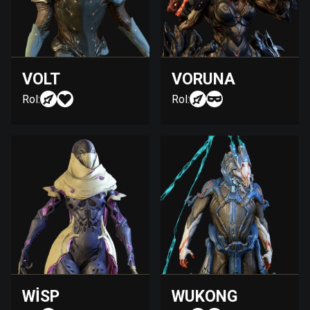
VOLT
VORUNA
Rol:
Rol:
WISP
WUKONG