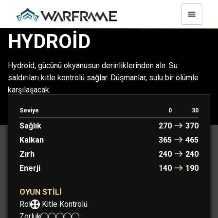
HYDROID
Hydroid, gücünü okyanusun derinliklerinden alır. Su
saldırıları kitle kontrolü sağlar. Düşmanlar, sulu bir ölümle
karşılaşacak.
Seviye
0
30
HYDROID
HYDROID PRIME
Sağlık
270
370
Kalkan
365
465
Zırh
240
240
Enerji
140
190
OYUN STILI
Rol:
Kitle Kontrolü
Zorluk: