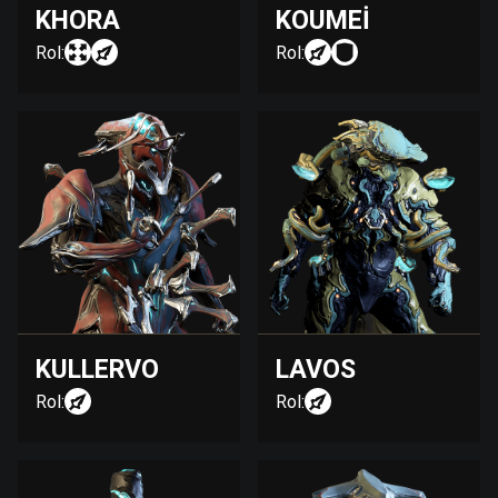
KHORA
KOUMEI
Rol:
Rol:
KULLERVO
LAVOS
Rol:
Rol: