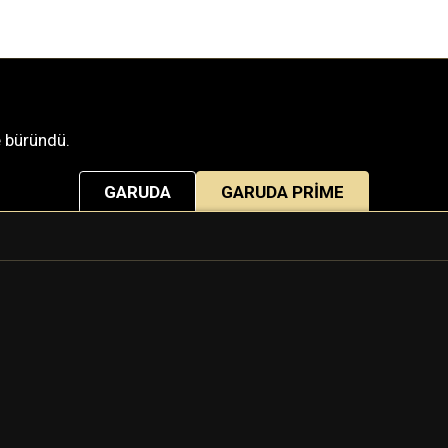
ne büründü.
GARUDA
GARUDA PRIME