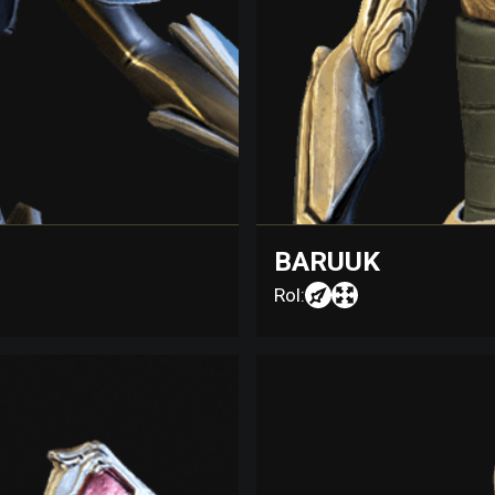
BARUUK
Rol: