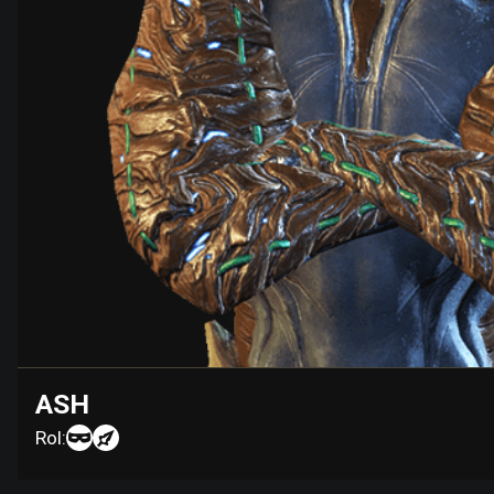
ASH
Rol: