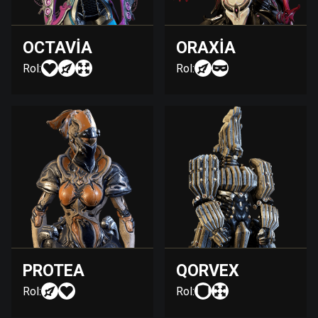
OCTAVIA
ORAXIA
Rol:
Rol:
PROTEA
QORVEX
Rol:
Rol: