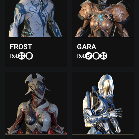
FROST
GARA
Rol:
Rol: