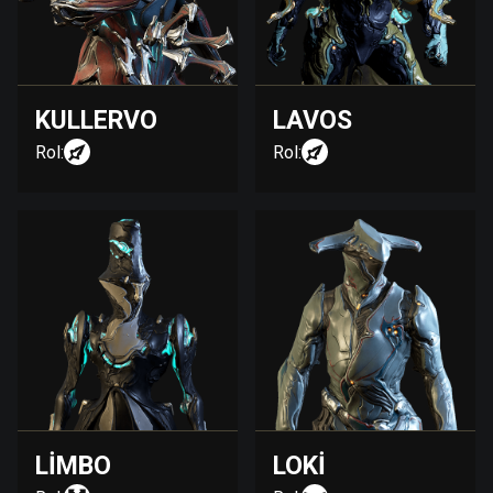
KULLERVO
LAVOS
Rol:
Rol:
LIMBO
LOKI