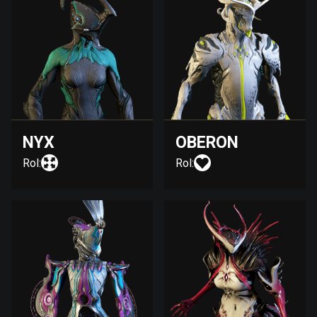
NYX
OBERON
Rol:
Rol: