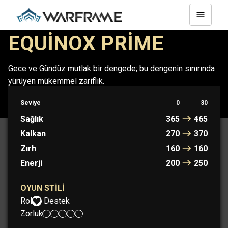
EQUINOX PRIME
Gece ve Gündüz mutlak bir dengede; bu dengenin sınırında
yürüyen mükemmel zariflik.
Seviye
0
30
EQUINOX
EQUINOX PRIME
Sağlık
365
465
Kalkan
270
370
Zırh
160
160
Enerji
200
250
OYUN STILI
Rol:
Destek
Zorluk: