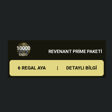
Revenant Prime
Phantasma Prime
Tatsu Prime
Aurimus Prime Syandana
Vetala Prime Zırhı
10000
Özel Revenant Glifleri
REVENANT PRIME PAKETI
ENDO
10000 Endo
6 REGAL AYA
|
DETAYLI BILGI