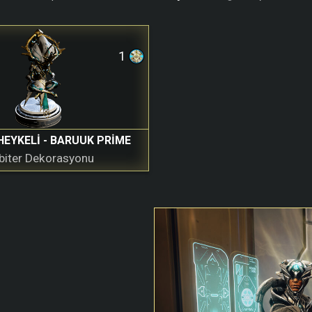
1
EYKELI - BARUUK PRIME
biter Dekorasyonu