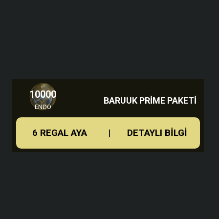
Baruuk Prime
Afuris Prime
Cobra & Crane Prime
Baruuk Prime Mandala
Vaaditum Prime Ephemera
10000
Asila Prime Syandana
BARUUK PRIME PAKETI
ENDO
Özel Baruuk Glifleri
10000 Endo
6 REGAL AYA
|
DETAYLI BILGI