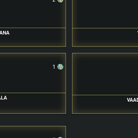
DANA
1
ALA
VAA
u