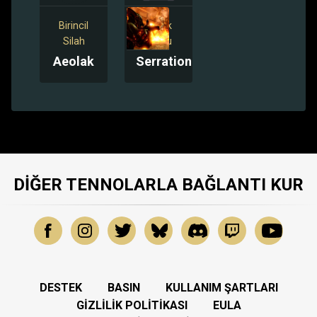
Birincil
Tüfek
Silah
Modu
Aeolak
Serration
DIĞER TENNOLARLA BAĞLANTI KUR
DESTEK
BASIN
KULLANIM ŞARTLARI
GIZLILIK POLITIKASI
EULA