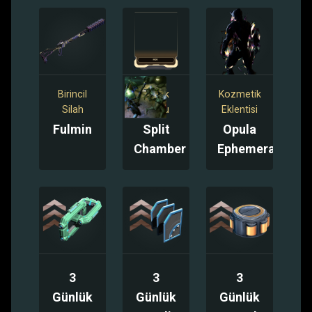
Birincil
Tüfek
Kozmetik
Silah
Modu
Eklentisi
Fulmin
Split
Opula
Chamber
Ephemera
3
3
3
Günlük
Günlük
Günlük