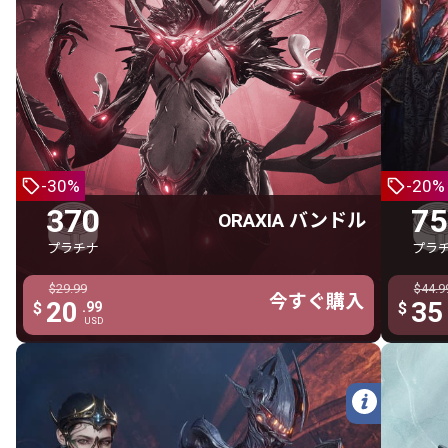
Roathe Gemini スキン
370 プラチナ
Uriel
ORAXIA バンドル
古の
370 プラチナ
Oraxia
Scyotid
-30%
-20%
Spinnerex
370
75
ORAXIA バンドル
Oraxia Chelicera ヘルメット
プラチナ
プラ
Arachna アームアーマー
$29.99
$29.99
$44.9
Arachna チェストアーマー
今すぐ購入
今すぐ購入
今す
20
20
35
$
.99
.99
$
$
USD
USD
Arachna レッグアーマー
Zygiella エフェメラ
ハッチリング
詳細