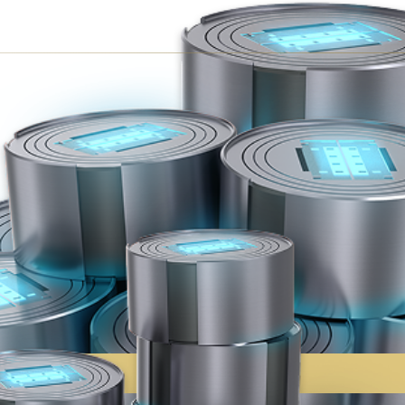
WARFRAMEを購入する
プラチナ
RAME、武器や外装アイテムなどを瞬時に入手しアーセナル
$4.99
今すぐ購入
75
$9.99
今すぐ購入
175