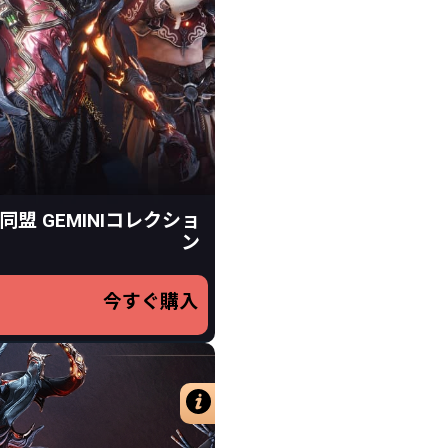
75 プラチナ
EMINIコレクション
75 プラチナ
 Gemini スキン
e Gemini スキン
 Gemini スキン
同盟 GEMINIコレクショ
ン
$24.99
今すぐ購入
19
.99
$
USD
詳細