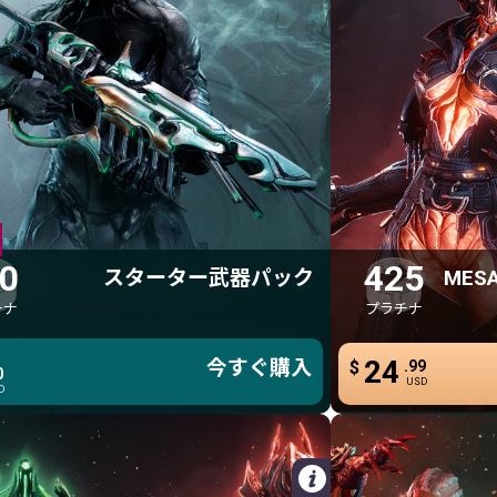
Grand Carnus レガリア
Mesa Heirloom スキン
Harrowing Spire
100 プラチナ
4
インフェルナム玉座
スターター武器パック
MESA HE
3日間 アフィニティ ブースター
100 プラチナ
4
7日間 リソース ブースター
Aeolak
Mesa 
Serration
Mesa 
Mesa Hei
0
425
スターター武器パック
MES
Mesa 
チナ
プラチナ
Mesa H
$4.99
24
Mesa 
ぐ購入
今すぐ購入
$
.99
今すぐ購入
2
0
.50
$
USD
D
USD
詳細