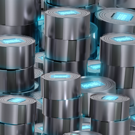
380
$19.99
今すぐ購入
1025
$49.99