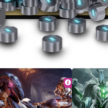
今すぐ購入
詳細
Wukong Qitian スキン
300 プラチナ
2