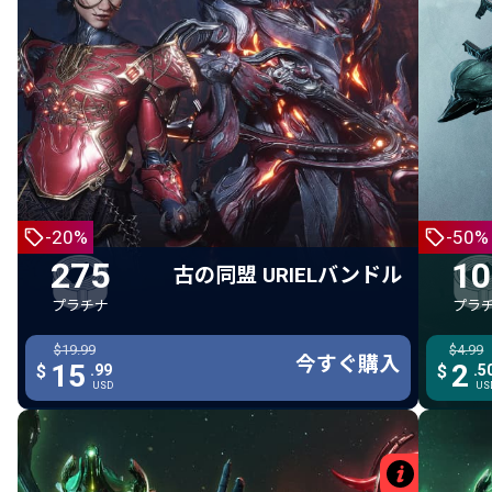
Mesa Heirloom シグナ
275 プラチナ
Aeolak
古の同盟 URIELバンドル
275 プラチナ
Uriel
Vinquibus
-20%
-50%
Uriel Asmodion ヘルメット
275
10
古の同盟 URIELバンドル
Grand Carnus フード
プラチナ
プラ
Grand Carnus クイラス
$19.99
$19.99
$4.99
Grand Carnus スリーブ
今すぐ購入
今すぐ購入
今す
15
15
2
$
.99
.99
$
$
.5
USD
USD
US
Grand Carnus グリーブ
Grand Carnus レガリア
Harrowing Spire
詳細