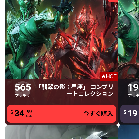
インフェルナム玉座
3日間 アフィニティ ブースター
Vena Gemini スキン
Sirius & Orion
565 プラチナ
「翡翠の影：星座」 コンプリートコレ
「翡翠
クション
565 プラチナ
Sirius & Orion
HOT
Pride
565
19
「翡翠の影：星座」 コンプリ
Wrath
ートコレクション
プラチナ
プラ
Ryoku Gemini スキン
「翡翠
Vena Gemini スキン
34
34
19
$
.99
.99
$
$
今すぐ購入
今すぐ購入
今す
USD
USD
「翡翠の影：星座」フュージョンディスプレイ
ツインゆりかご デコレーション