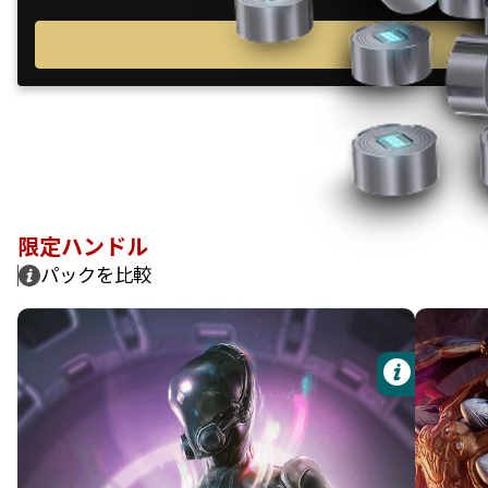
限定ハンドル
パックを比較
詳細
Tiandi Sun & Moon スキン
Fulmin
Nokko