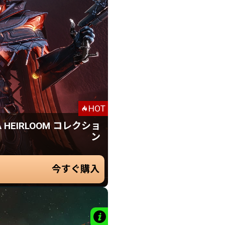
25 プラチナ
IRLOOM コレクション
25 プラチナ
Heirloom スキン
Heirloom シグナ
HOT
rloom カラーパレット
A HEIRLOOM コレクショ
Heirloom シジル
ン
eirloom プレックス
24
Heirloom グリフ
.99
$
今すぐ購入
USD
詳細