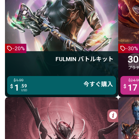
FULMIN バトルキット
Fulmin
Split Chamber
Opula エフェメラ
-20%
-30%
3日間 アフィニティ ブースター
30
FULMIN バトルキット
3日間 クレジット ブースター
プラ
3日間 リソース ブースター
$1.99
$1.99
$24.9
今すぐ購入
今すぐ購入
今す
1
1
17
$
.59
.59
$
$
USD
USD
詳細