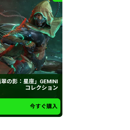
75 プラチナ
」GEMINI コレクショ
ン
75 プラチナ
 Gemini スキン
 Gemini スキン
翠の影：星座」GEMINI
コレクション
19
.99
$
今すぐ購入
USD