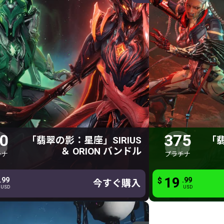
Ryoku Gemini スキン
190 プラチナ
3
の影：星座」SIRIUS ＆ ORION
「翡翠の影：星座
バンドル
190 プラチナ
3
Sirius & Orion
Ryoku
Pride
Vena
0
375
「翡翠の影：星座」SIRIUS
「翡
Wrath
＆ ORION バンドル
チナ
プラチナ
の影：星座」フュージョンディスプレイ
ツインゆりかご デコレーション
19
19
.99
.99
$
$
.99
ぐ購入
今すぐ購入
今すぐ購入
USD
USD
USD