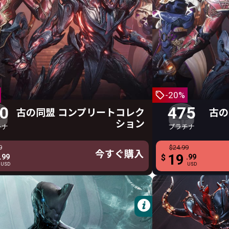
Lyon Gemini スキン
750 プラチナ
4
同盟 コンプリートコレクション
古の同盟 G
750 プラチナ
4
Uriel
Lyon
Vinquibus
Roath
-20%
Uriel Asmodion ヘルメット
Marie
0
475
古の同盟 コンプリートコレク
古の
Lyon Gemini スキン
ション
チナ
プラチナ
Roathe Gemini スキン
9
$44.99
$24.99
Marie Gemini スキン
ぐ購入
今すぐ購入
今すぐ購入
35
19
.99
.99
$
$
.99
USD
USD
USD
Grand Carnus フード
Grand Carnus クイラス
Grand Carnus スリーブ
詳細
Grand Carnus グリーブ