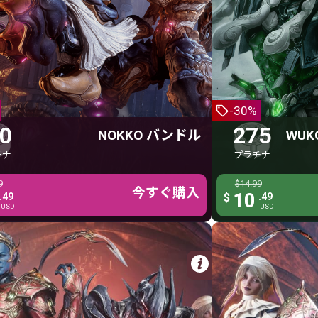
NOKKO バンドル
WUKONG 
300 プラチナ
2
Nokko
Wukon
Nokko Mycorrhiza ヘルメット
Tiandi 
-30%
Arbucep
Immorta
0
275
NOKKO バンドル
WUK
Caranthele シャンダナ
Wukon
チナ
プラチナ
Sprodling エフェメラ
Wukong St
9
$24.99
$14.99
スプロッドリング
7日間 アフ
ぐ購入
今すぐ購入
今すぐ購入
17
10
.49
.49
$
$
.49
USD
USD
USD
詳細