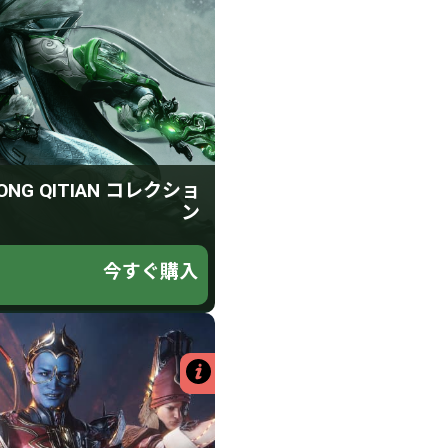
QITIAN コレクション
75 プラチナ
g Qitian スキン
Sun & Moon スキン
l Breath スガトラ
ONG QITIAN コレクショ
g Qitian シジル
ン
one Monarch グリフ
$14.99
ィニティ ブースター
今すぐ購入
10
.49
$
USD
詳細