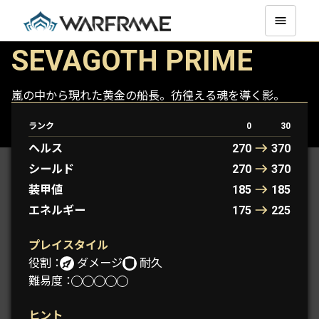
SEVAGOTH PRIME
嵐の中から現れた黄金の船長。彷徨える魂を導く影。
ランク
0
30
SEVAGOTH
SEVAGOTH PRIME
ヘルス
270
370
シールド
270
370
装甲値
185
185
エネルギー
175
225
プレイスタイル
役割：
ダメージ
耐久
難易度：
ヒント